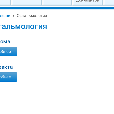
ДОКУМЕНТОВ
жизни
Офтальмология
тальмология
кома
бнее...
ракта
бнее...